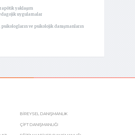
erapötik yaklaşım
pedagojik uygulamalar
psikologların ve psikolojik danışmanların
BIREYSEL DANIŞMANLIK
ÇIFT DANIŞMANLIĞI