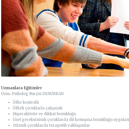
manligi.com
burcindemirkan@gmail.com
Uzmanlara Eğitimler
Uzm. Psikolog Burçin DEMİRKAN
Öfke kontrolü
Öfkeli çocuklarla çalışmak
Hiperaktivite ve dikkat bozukluğu
Özel gereksinimli çocuklarda dil konuşma bozukluğu uygula
Otizmli çocuklarda terapotik yaklaşımlar