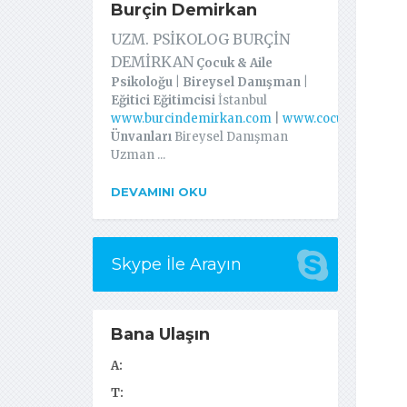
Burçin Demirkan
UZM. PSİKOLOG BURÇİN
DEMİRKAN
Çocuk & Aile
Psikoloğu | Bireysel Danışman |
Eğitici Eğitimcisi
İstanbul
www.burcindemirkan.com
|
www.cocukailedanis
Ünvanları
Bireysel Danışman
Uzman ...
DEVAMINI OKU
Skype İle Arayın
Bana Ulaşın
A:
T: