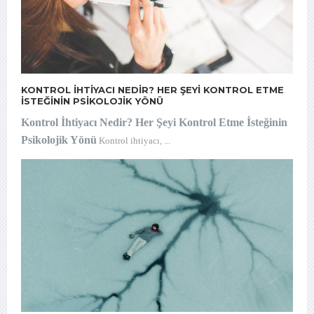
KONTROL İHTIYACI NEDIR? HER ŞEYI KONTROL ETME
İSTEĞININ PSIKOLOJIK YÖNÜ
Kontrol İhtiyacı Nedir? Her Şeyi Kontrol Etme İsteğinin
Psikolojik Yönü
Kontrol ihtiyacı, ...