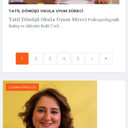
TATIL DÖNÜŞÜ OKULA UYUM SÜRECI
Tatil Dönüşü Okula Uyum Süreci
Psikopedagojik
Bakış ve Ailenin Rolü
Tatil ...
1
2
3
4
5
UZMAN PSIKOLOG