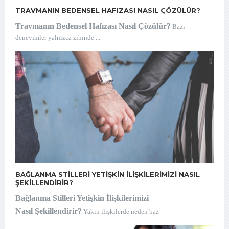
TRAVMANIN BEDENSEL HAFIZASI NASIL ÇÖZÜLÜR?
Travmanın Bedensel Hafızası Nasıl Çözülür?
Bazı
deneyimler yalnızca zihinde ...
BAĞLANMA STILLERI YETIŞKIN İLIŞKILERIMIZI NASIL
ŞEKILLENDIRIR?
Ba
ğ
lanma Stilleri Yeti
ş
kin
İ
li
ş
kilerimizi
Nas
ı
l
Ş
ekillendirir?
Yak
ı
n ili
ş
kilerde neden baz