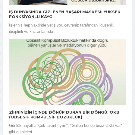
İŞ DÜNYASINDA GIZLENEN BAŞARI MASKESI: YÜKSEK
FONKSIYONLU KAYGI
İşleriniz hep vaktinde yetişiyor, çevreniz tarafından "düzenli,
disiplinli ve kriz anlarında ...
ZIHNINIZIN İÇINDE DÖNÜP DURAN BIR DÖNGÜ: OKB
(OBSESIF KOMPULSIF BOZUKLUK)
Günlük hayatta "Çok takıntılıyım", "Galiba bende biraz OKB var"
gibi cümleleri ...