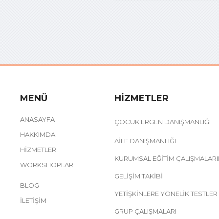
MENÜ
HIZMETLER
ANASAYFA
ÇOCUK ERGEN DANIŞMANLIĞI
HAKKIMDA
AILE DANIŞMANLIĞI
HIZMETLER
KURUMSAL EĞITIM ÇALIŞMALARI
WORKSHOPLAR
GELIŞIM TAKIBI
BLOG
YETIŞKINLERE YÖNELIK TESTLER
İLETIŞIM
GRUP ÇALIŞMALARI