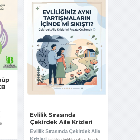
nüp
KB
,
Evlilik Sırasında
i
Çekirdek Aile Krizleri
le
Evlilik Sırasında Çekirdek Aile
Krizleri
Evlilikle
birlikte çiftler, kendi