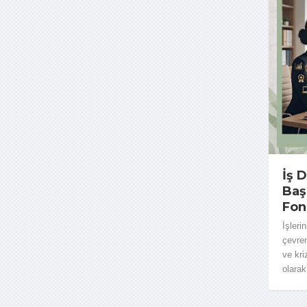
İş 
Baş
Fon
İşleri
çevren
ve kri
olarak