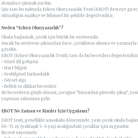
denizlere çıkmak zordur.
İşte tam bu noktada Erken Okuryazarlık Testi (EROT) devreye girer
olmadığını nazikçe ve bilimsel bir şekilde değerlendirir.
Neden “Erken Okuryazarlık”?
Okula başlamak, çocuk için büyük bir serüvendir.
Ancak bu serüvene çıkmadan önce, çocukların okuma ve yazmayla ili
gerekir.
EROT (Erken Okuryazarlık Testi), tam da bu becerileri değerlendirir
• Sözel dil gelişimi
• Harf bilgisi
• Sesbilgisel farkındalık
• Görsel algı
• Bellek ve dikkat becerileri
Bu becerilerin güçlü olması, çocuğun “limandan güvenle çıkışı”, yani 
yapması anlamına gelir.
EROT Ne Zaman ve Kimler İçin Uygulanır?
EROT testi, genellikle anaokulu döneminde, yani çocuk okula başl
60–72 ay (yaklaşık 5–6 yaş) aralığındaki çocuklar için uygundur.
Bu test sayesinde: