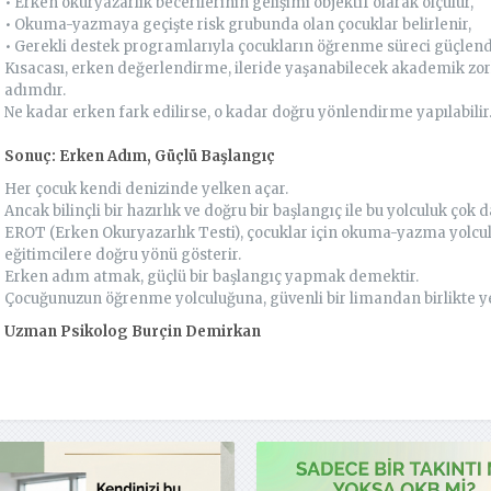
• Erken okuryazarlık becerilerinin gelişimi objektif olarak ölçülür,
• Okuma-yazmaya geçişte risk grubunda olan çocuklar belirlenir,
• Gerekli destek programlarıyla çocukların öğrenme süreci güçlendir
Kısacası, erken değerlendirme, ileride yaşanabilecek akademik zor
adımdır.
Ne kadar erken fark edilirse, o kadar doğru yönlendirme yapılabilir
Sonuç: Erken Adım, Güçlü Başlangıç
Her çocuk kendi denizinde yelken açar.
Ancak bilinçli bir hazırlık ve doğru bir başlangıç ile bu yolculuk çok d
EROT (Erken Okuryazarlık Testi), çocuklar için okuma-yazma yolcu
eğitimcilere doğru yönü gösterir.
Erken adım atmak, güçlü bir başlangıç yapmak demektir.
Çocuğunuzun öğrenme yolculuğuna, güvenli bir limandan birlikte ye
Uzman Psikolog Burçin Demirkan