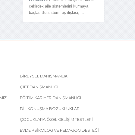
çekirdek aile sistemlerini kurmaya
başlar. Bu sistem; eş ilişkisi, ...
BIREYSEL DANIŞMANLIK
ÇIFT DANIŞMANLIĞI
MIZ
EĞITIM KARIYER DANIŞMANLIĞI
DIL KONUŞMA BOZUKLUKLARI
ÇOCUKLARA ÖZEL GELIŞIM TESTLERI
EVDE PSIKOLOG VE PEDAGOG DESTEĞI