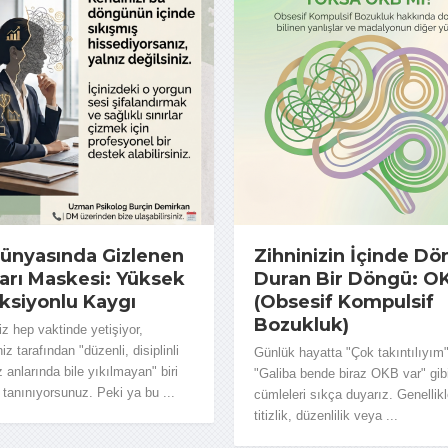
Dünyasında Gizlenen
Zihninizin İçinde Dö
arı Maskesi: Yüksek
Duran Bir Döngü: O
ksiyonlu Kaygı
(Obsesif Kompulsif
Bozukluk)
niz hep vaktinde yetişiyor,
iz tarafından "düzenli, disiplinli
Günlük hayatta "Çok takıntılıyım"
z anlarında bile yıkılmayan" biri
"Galiba bende biraz OKB var" gib
 tanınıyorsunuz. Peki ya bu ...
cümleleri sıkça duyarız. Genellik
titizlik, düzenlilik veya ...