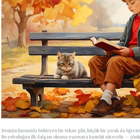
manligi.com
burcindemirkan@gmail.com
Denizin kıyısında bekleyen bir tekne gibi, küçük bir çocuk da öğre
Bu yolculuğun ilk dalgası okuma-yazmaya hazırlık sürecidir — çü