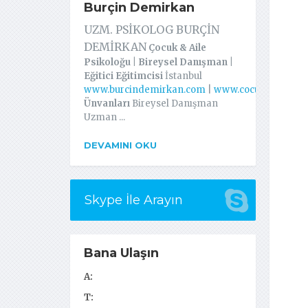
Burçin Demirkan
UZM. PSİKOLOG BURÇİN
DEMİRKAN
Çocuk & Aile
Psikoloğu | Bireysel Danışman |
Eğitici Eğitimcisi
İstanbul
www.burcindemirkan.com
|
www.cocukailedanis
Ünvanları
Bireysel Danışman
Uzman ...
DEVAMINI OKU
Skype İle Arayın
Bana Ulaşın
A:
T: